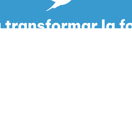
 transformar la 
as tu hotel o rest
SOLICITA UNA DEMO GRATUITA