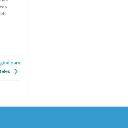
rvas
web
gital para
teles