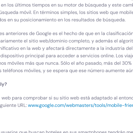
 en los últimos tiempos en su motor de búsqueda y este cam
búsqueda móvil. En términos simples, los sitios web que mobil
os en su posicionamiento en los resultados de búsqueda.
es anteriores de Google es el hecho de que en la clasificació
sariamente el sitio web/dominio completo, y además el algori
nificativo en la web y afectará directamente a la industria del
ispositivo principal para acceder a servicios online. Los viaj
onos móviles más que nunca. Sólo el año pasado, más del 30% 
 los teléfonos móviles, y se espera que ese número aumente aú
ly?
 web para comprobar si su sitio web está adaptado al entono
siguiente URL:
www.google.com/webmasters/tools/mobile-frie
los usuarios que buscan hoteles en sus smartphones tendrán m