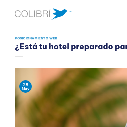
Saltar
al
contenido
POSICIONAMIENTO WEB
¿Está tu hotel preparado pa
28
May