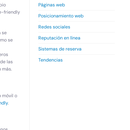
Páginas web
bio
e-friendly
Posicionamiento web
Redes sociales
n se
Reputación en línea
tmo se
Sistemas de reserva
eros
Tendencias
de las
n más.
 móvil o
ndly
.
enos